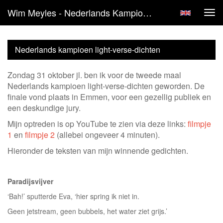
Wim Meyles - Nederlands Kampioen Light-Verse-Dichten
Tog
navi
Nederlands kampioen light-verse-dichten
Zondag 31 oktober jl. ben ik voor de tweede maal
Nederlands kampioen light-verse-dichten geworden. De
finale vond plaats in Emmen, voor een gezellig publiek en
een deskundige jury.
Mijn optreden is op YouTube te zien via deze links:
filmpje
1
en
filmpje 2
(allebei ongeveer 4 minuten).
Hieronder de teksten van mijn winnende gedichten.
Paradijsvijver
‘Bah!’ sputterde Eva, ‘hier spring ik niet in.
Geen jetstream, geen bubbels, het water ziet grijs.’