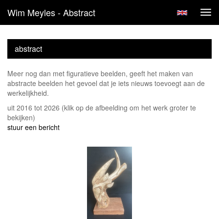
Wim Meyles - Abstract
Tog
navi
abstract
Meer nog dan met figuratieve beelden, geeft het maken van
abstracte beelden het gevoel dat je iets nieuws toevoegt aan de
werkelijkheid.
uit 2016 tot 2026
(klik op de afbeelding om het werk groter te
bekijken)
stuur een bericht