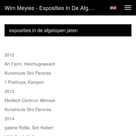
Wim Meyles - Exposities In De Afgelopen Jaren
Tog
navi
exposities in de afgelopen jaren
2012
Art Farm, Heerhugowaard
Kunstroute Sint Pancras
't Posthuys, Kampen
2013
Medisch Centrum Alkmaar
Kunstroute Sint Pancras
2014
galerie RoBa, Sint Hubert